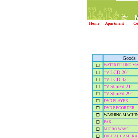
Home
Apartment
Co
Goods
□
WATER
FILLING MA
□
LCD 26"
TV
□
LCD 32"
TV
□
SlimFit 21"
TV
□
SlimFit 29"
TV
□
DVD PLAYER
□
DVD RECORDER
□
WASHING MACHI
□
FAX
□
MICRO WAVE
□
DIGITAL CAMERA