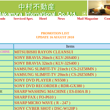
ndo
Serviced Aprt.
Hotel
News
Mail Magazine
Co
PROMOTION LIST
UPDATE 16 AUGUST 2010
Items
MITSUBISHI RAYON CLEANSUI
CHINE.
SONY BRAVIA 26inch ( KLV-26S400 )
SONY BRAVIA 32inch ( KLV-32S400 )
SAMSUNG SLIMFIT-TV 21inch ( CS-21Z58MN )
SAMSUNG SLIMFIT-TV 29inch ( CS-29Z50MN )
SONY DVD PLAYER ( NS508 )
SONY DVD RECORDER ( RDR-GX380 )
SHARP WASHING MACHINE ( ES-E60A B )
NE
SHARP FAX ( FO-P610 )
SHARP MICRO WAVE ( R - 247 )
SONY CYBER SHOT ( DSC-W120P )