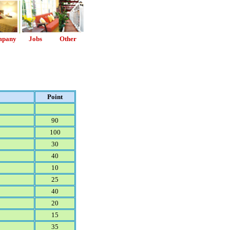
mpany
Jobs
Other
Point
90
100
30
40
10
25
40
20
15
35