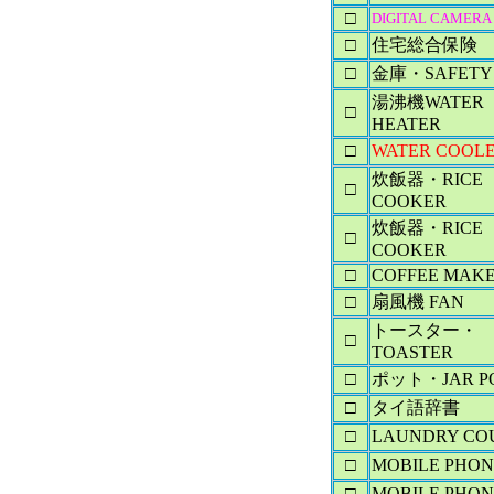
□
DIGITAL CAMERA
□
住宅総合保険
□
金庫・SAFETY
湯沸機WATER
□
HEATER
□
WATER COOL
炊飯器・RICE
□
COOKER
炊飯器・RICE
□
COOKER
□
COFFEE MAK
□
扇風機 FAN
トースター・
□
TOASTER
□
ポット・JAR P
□
タイ語辞書
□
LAUNDRY CO
□
MOBILE PHON
□
MOBILE PHON