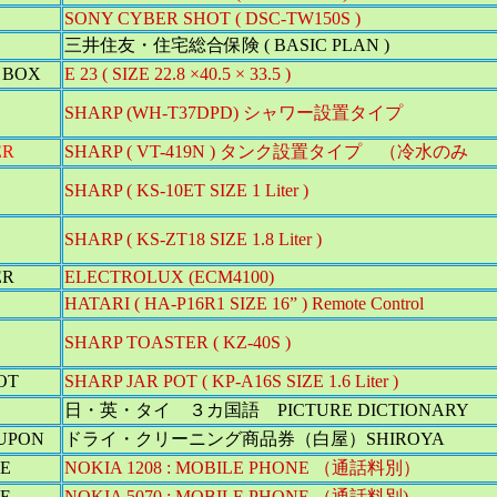
SONY CYBER SHOT ( DSC-TW150S )
三井住友・住宅総合保険 ( BASIC PLAN )
 BOX
E 23 ( SIZE 22.8 ×40.5 × 33.5 )
SHARP (WH-T37DPD) シャワー設置タイプ
ER
SHARP ( VT-419N ) タンク設置タイプ （冷水のみ
SHARP ( KS-10ET SIZE 1 Liter )
SHARP ( KS-ZT18 SIZE 1.8 Liter )
ER
ELECTROLUX (ECM4100)
HATARI ( HA-P16R1 SIZE 16” ) Remote Control
SHARP TOASTER ( KZ-40S )
OT
SHARP JAR POT ( KP-A16S SIZE 1.6 Liter )
日・英・タイ ３カ国語 PICTURE DICTIONARY
UPON
ドライ・クリーニング商品券（白屋）SHIROYA
E
NOKIA 1208 : MOBILE PHONE （通話料別）
E
NOKIA 5070 : MOBILE PHONE （通話料別)