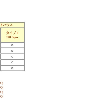
トハウス
タイプ F
370 Sqm.
○
○
○
○
○
Q
Q
Q
Q