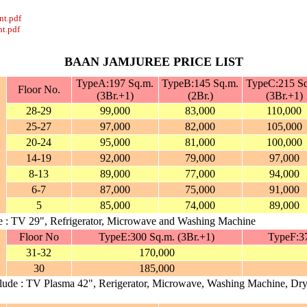
nt.pdf
nt.pdf
BAAN JAMJUREE PRICE LIST
TypeA:197 Sq.m.
TypeB:145 Sq.m.
TypeC:215 S
Floor No.
(3Br.+1)
(2Br.)
(3Br.+1)
28-29
99,000
83,000
110,000
25-27
97,000
82,000
105,000
20-24
95,000
81,000
100,000
14-19
92,000
79,000
97,000
8-13
89,000
77,000
94,000
6-7
87,000
75,000
91,000
5
85,000
74,000
89,000
de : TV 29", Refrigerator, Microwave and Washing Machine
Floor No
TypeE:300 Sq.m. (3Br.+1)
TypeF:37
31-32
170,000
30
185,000
nclude : TV Plasma 42", Rerigerator, Microwave, Washing Machine, Dr