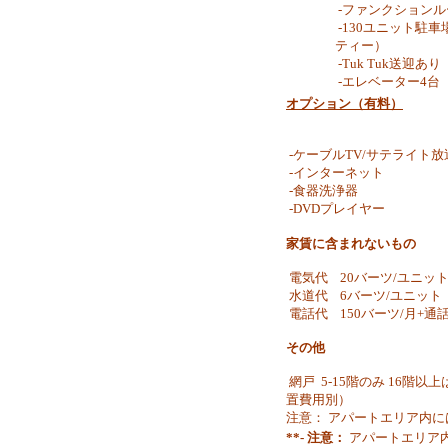
-ファンクションル
-130ユニット駐車
ティー）
-Tuk Tuk送迎あり
-エレベーター4台
オプション（有料）
-ケーブルTV/サテライト放
-インターネット
-食器洗浄器
-DVDプレイヤー
家賃に含まれないもの
電気代 20バーツ/ユニッ
水道代 6バーツ/ユニット
電話代 150バーツ/月+通
その他
網戸 5-15階のみ 16
置費用別）
注意： アパートエリア内
**- 注意：
アパートエリア