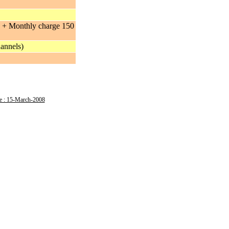
y + Monthly charge 150
annels)
e : 15-March-2008