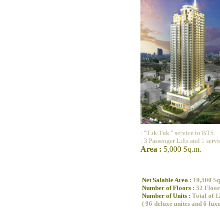
: "Tuk Tuk " service to BTS.
: 3 Passenger Lifts and 1 servi
Area :
5,000 Sq.m.
Net Salable Area :
19,500 Sq
Number of Floors :
32 Floor
Number of Units :
Total of 1
( 96-deluxe unites and 6-lux