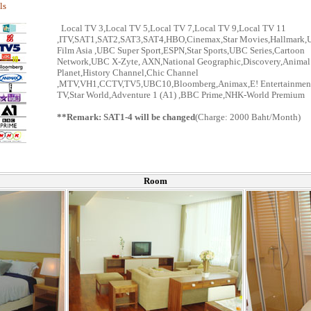
ls
Local TV 3,Local TV 5,Local TV 7,Local TV 9,Local TV 11
,ITV,SAT1,SAT2,SAT3,SAT4,HBO,Cinemax,Star Movies,Hallmark
Film Asia ,UBC Super Sport,ESPN,Star Sports,UBC Series,Cartoon
Network,UBC X-Zyte, AXN,National Geographic,Discovery,Animal
Planet,History Channel,Chic Channel
,MTV,VH1,CCTV,TV5,UBC10,Bloomberg,Animax,E! Entertainmen
TV,Star World,Adventure 1 (A1) ,BBC Prime,NHK-World Premium
**Remark: SAT1-4 will be changed
(Charge: 2000 Baht/Month)
Room