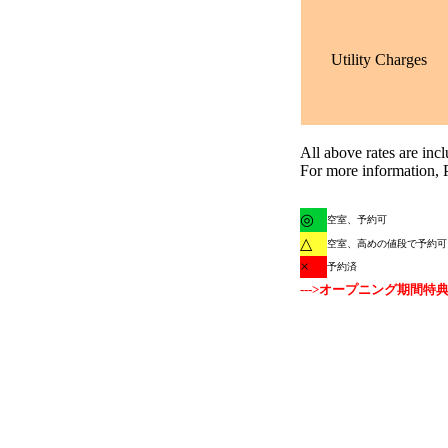
Utility Charges
All above rates are inc
For more information, 
◎
空室、予約可
△
空室、高めの値段で予約可、
×
予約済
--->オープニング期間