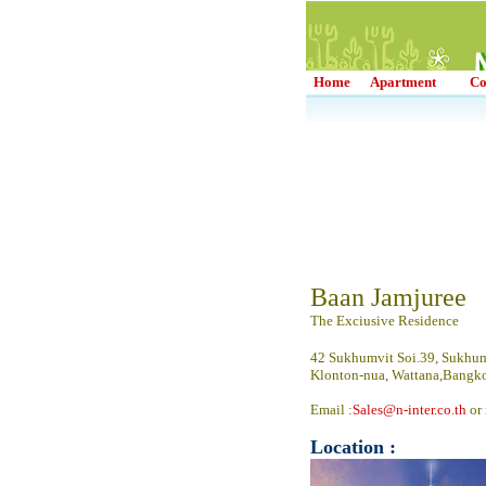
Home
Apartment
Co
Baan Jamjuree
The Exciusive Residence
42 Sukhumvit Soi.39, Sukhum
Klonton-nua, Wattana,Bangk
Email :
Sales@n-inter.co.th
or
Location :