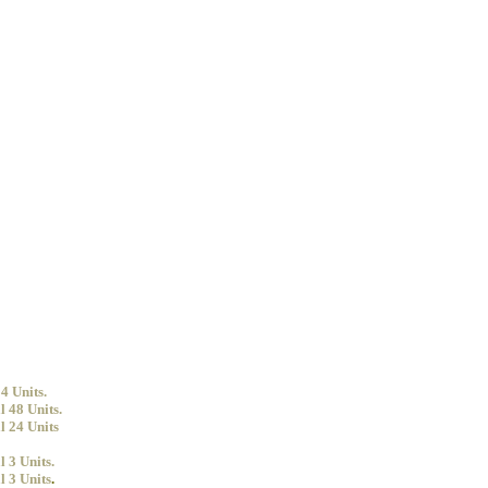
4 Units.
 48 Units.
l 24 Units
 3 Units.
l 3 Units
.