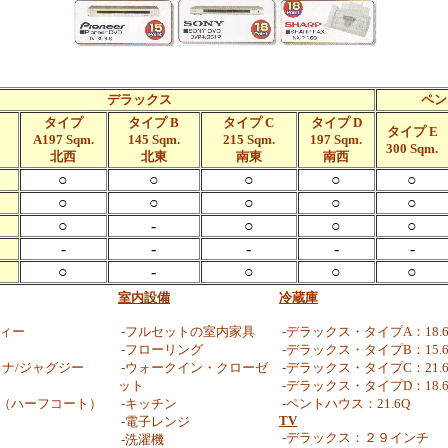
デラックス
ペン
タイプ
タイプ B
タイプ C
タイプ D
タイプ E
A197 Sqm.
145 Sqm.
215 Sqm.
197 Sqm.
300 Sqm.
北西
北東
南東
南西
○
○
○
○
○
○
○
○
○
○
○
-
○
○
○
-
-
-
-
-
○
-
○
○
○
室内設備
冷蔵庫
ティー
-フルセットの室内家具
-デラックス・タイプA：18.6
-フローリング
-デラックス・タイプB：15.6
ウナ/ジャグジー
-ウォークイン・クローゼ
-デラックス・タイプC：21.6
ット
-デラックス・タイプD：18.6
ル（ハーフコート）
-キッチン
-ペントハウス：21.6Q
TV
-電子レンジ
-デラックス：２９インチ
-洗濯機