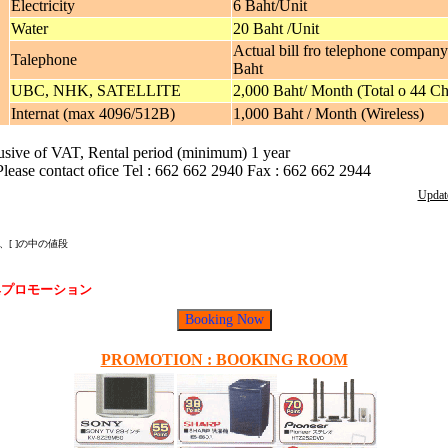
Electricity
6 Baht/Unit
Water
20 Baht /Unit
Actual bill fro telephone compan
Talephone
Baht
UBC, NHK, SATELLITE
2,000 Baht/ Month (Total o 44 Ch
Internat (max 4096/512B)
1,000 Baht / Month (Wireless)
lusive of VAT, Rental period (minimum) 1 year
Please contact ofice Tel : 662 662 2940 Fax : 662 662 2944
Updat
[ ]の中の値段
特典プロモーション
PROMOTION : BOOKING ROOM