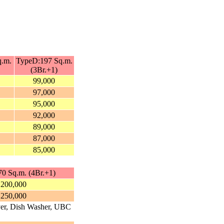
q.m.
TypeD:197 Sq.m.
(3Br.+1)
99,000
97,000
95,000
92,000
89,000
87,000
85,000
0 Sq.m. (4Br.+1)
200,000
250,000
yer, Dish Washer, UBC