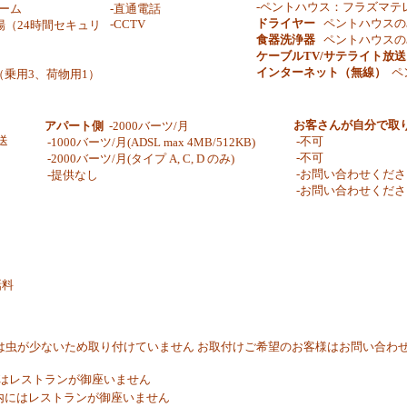
-ペントハウス：フラズマテ
ーム
-直通電話
ドライヤー
ペントハウスの
-CCTV
場（24時間セキュリ
食器洗浄器
ペントハウスの
ケーブルTV/サテライト放
インターネット（無線）
ペ
（乗用3、荷物用1）
お客さんが自分で取
アパート側
-2000バーツ/月
送
-不可
-1000バーツ/月(ADSL max 4MB/512KB)
-不可
-2000バーツ/月(タイプ A, C, D のみ)
-お問い合わせくださ
-提供なし
-お問い合わせくださ
ト
話料
階以上は虫が少ないため取り付けていません お取付けご希望のお客様はお問い合わ
にはレストランが御座いません
内にはレストランが御座いません