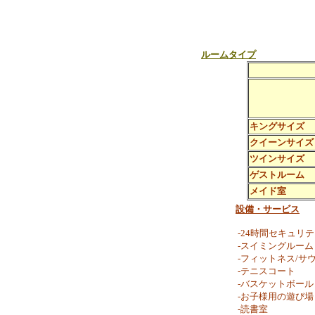
ルームタイプ
キングサイズ
クイーンサイズ
ツインサイズ
ゲストルーム
メイド室
設備・サービス
-24時間セキュリ
-スイミングルーム
-フィットネス/サ
-テニスコート
-バスケットボー
-お子様用の遊び場
-読書室