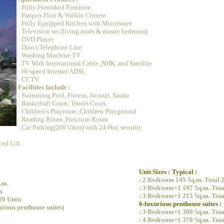
: Fully Furnished Furniture
: Parquet Florr & Walkin Closete
: Fully Equipped Kitchen with Microwave
: Television set (living room & master bedroom)
: DVD Player
: Direct Telephone Line
: Washing Machine TV
: TV With International Cable ,NHK, and Satellite
: Hi-speed Internet ADSL
: CCTV
Facilities Include :
: Swimming Pool, Fitness, Jacuzzi, Sauna
: Basketball Court, Tennis Court,
: Children's Playroom ,Children Playground
: Reading Room ,Function Room
: Car Parking(200 Units) with 24-Hur. security
ced Lift.
Unit Sizes :
Typical :
: 2 Bedroom 145 Sq.m. Total 2
.m.
: 3 Bedroom+1 197 Sq.m. Total
s
: 3 Bedroom+1 215 Sq.m. Tota
20 Units
6-luxurious penthouse suites :
urious penthouse suites)
: 3 Bedroom+1 300 Sq.m. Total
: 4 Bedroom+1 370 Sq.m. Tota