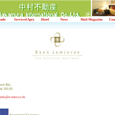
ndo
Serviced Aprt.
Hotel
News
Mail Magazine
Co
vit Rd.,
ok 10110.
info@n-inter.co.th
Apartment Features :