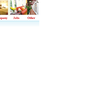
mpany
Jobs
Other