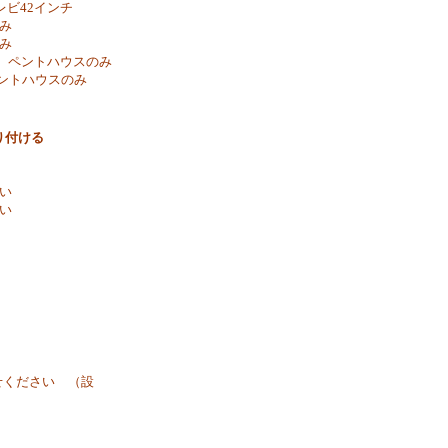
レビ42インチ
み
み
送
ペントハウスのみ
ントハウスのみ
り付ける
い
い
せください （設