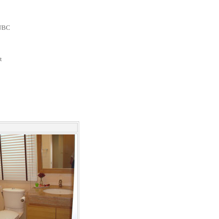
,UBC
t