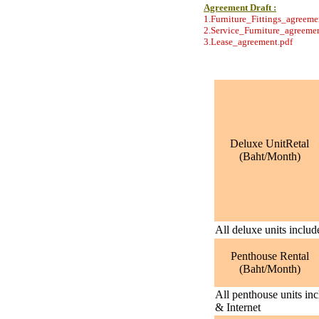
Agreement Draft :
1.Furniture_Fittings_agreeme
2.Service_Furniture_agreeme
3.Lease_agreement.pdf
Deluxe UnitRetal
(Baht/Month)
All deluxe units inclu
Penthouse Rental
(Baht/Month)
All penthouse units i
& Internet